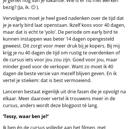
je geniet nog van je vakantie. Wie is er nu met werken
bezig? (Ja, ik. 🙂 ).
Vervolgens moet je heel goed nadenken over de tijd dat
je je early bird laat openstaan. Ikzelf koos voor 40 dagen,
maar dat is echt te ‘yolo’. De periode om early bird te
kunnen instappen was beter 14 dagen opengesteld
geweest. Dit zorgt voor meer druk bij je kopers. Bij mij
krijg je nu 40 dagen de tijd om rustig te overdenken of
de cursus iets voor jou zou zijn. Goed voor jou, maar
minder goed voor de verkoper. Want zo moet ik 40
dagen de beste versie van mezelf blijven geven. En ik
vertel je stiekem: dat is best vermoeiend.
Lanceren bestaat eigenlijk uit drie fasen die je opvolgt na
elkaar. Meer daarover vertel ik trouwens meer in de
cursus, anders wordt deze blogpost té lang.
‘Tessy, waar ben je?’
Ik ben én de cursus volledig aan het filmen, met