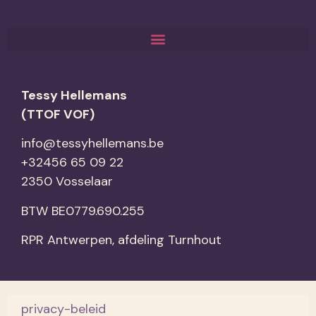
Tessy Hellemans
(TTOF VOF)
info@tessyhellemans.be
‭+32456 65 09 22‬
2350 Vosselaar
BTW BE0779.690.255
RPR Antwerpen, afdeling Turnhout
privacy-beleid